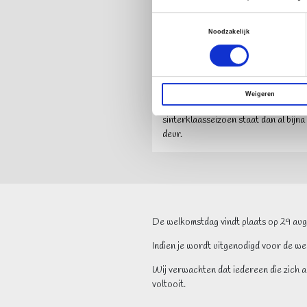
3. Eindresultaat
Toestemmingsselectie
Uiterlijk
een week na de workshop
h
Noodzakelijk
ons of je aangenomen bent. Indien je
aangenomen, krijg je diezelfde dag n
bestanden die je ondertekend naar 
terugstuurt en vragen we je om alvas
Weigeren
denken over je beschikbaarheid. Het
sinterklaasseizoen staat dan al bijna
deur.
De welkomstdag vindt plaats op 29 aug
Indien je wordt uitgenodigd voor de w
Wij verwachten dat iedereen die zich a
voltooit.