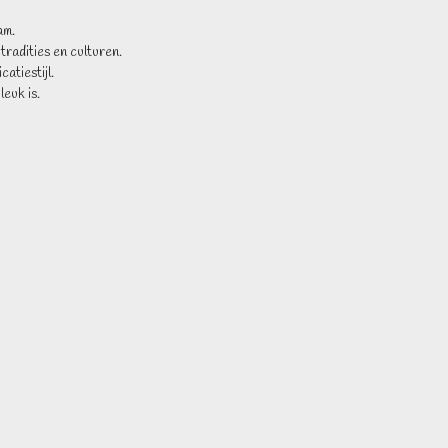
am.
tradities en culturen.
atiestijl.
leuk is.