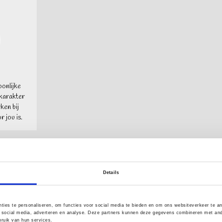
onlijke
karakter
rken bij
 jou is.
Details
ties te personaliseren, om functies voor social media te bieden en om ons websiteverkeer te a
 social media, adverteren en analyse. Deze partners kunnen deze gegevens combineren met ander
ruik van hun services.