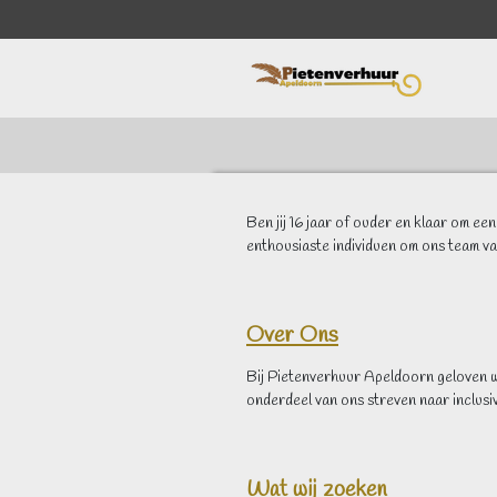
Ga
direct
naar
de
hoofdinhoud
Ben jij 16 jaar of ouder en klaar om een
enthousiaste individuen om ons team v
Over Ons
Bij Pietenverhuur Apeldoorn geloven we 
onderdeel van ons streven naar inclusivi
Wat wij zoeken