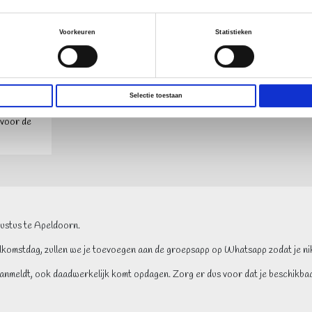
oor je van
Voorkeuren
Statistieken
 bent
og de
ons
t na te
Selectie toestaan
 voor de
ustus te Apeldoorn.
elkomstdag, zullen we je toevoegen aan de groepsapp op Whatsapp zodat je nik
anmeldt, ook daadwerkelijk komt opdagen. Zorg er dus voor dat je beschikbaar