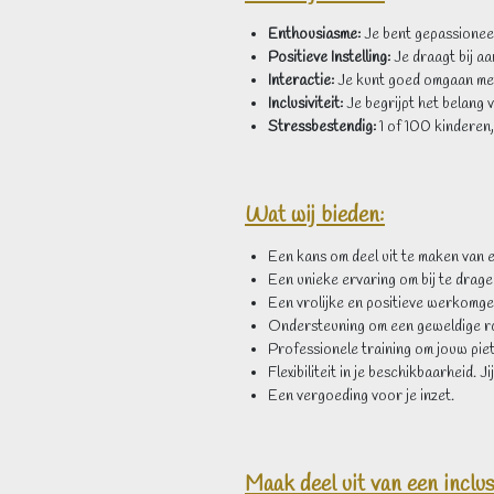
Enthousiasme:
Je bent gepassioneer
Positieve Instelling:
Je draagt bij a
Interactie:
Je kunt goed omgaan met 
Inclusiviteit:
Je begrijpt het belang v
Stressbestendig:
1 of 100 kinderen, 
Wat wij bieden:
Een kans om deel uit te maken van e
Een unieke ervaring om bij te drage
Een vrolijke en positieve werkomge
Ondersteuning om een geweldige roe
Professionele training om jouw pie
Flexibiliteit in je beschikbaarheid. 
Een vergoeding voor je inzet.
Maak deel uit van een inclus