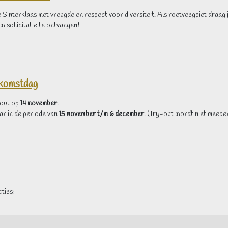
interklaas met vreugde en respect voor diversiteit. Als roetveegpiet draag ji
w sollicitatie te ontvangen!
komstdag
-out op
14 november
.
ar in de periode van
15 november t/m 6 december
. (Try-out wordt niet meebe
cties: