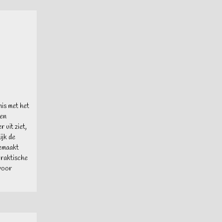
is met het
 en
 uit ziet,
ijk de
gemaakt
praktische
 voor