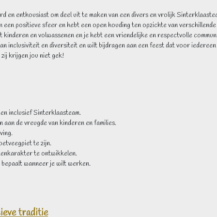
d en enthousiast om deel uit te maken van een divers en vrolijk Sinterklaaste
an een positieve sfeer en hebt een open houding ten opzichte van verschillende 
kinderen en volwassenen en je hebt een vriendelijke en respectvolle communic
an inclusiviteit en diversiteit en wilt bijdragen aan een feest dat voor iedereen 
zij krijgen jou niet gek!
en inclusief Sinterklaasteam.
n aan de vreugde van kinderen en families.
ving.
tveegpiet te zijn.
tenkarakter te ontwikkelen.
Jij bepaalt wanneer je wilt werken.
ieve traditie