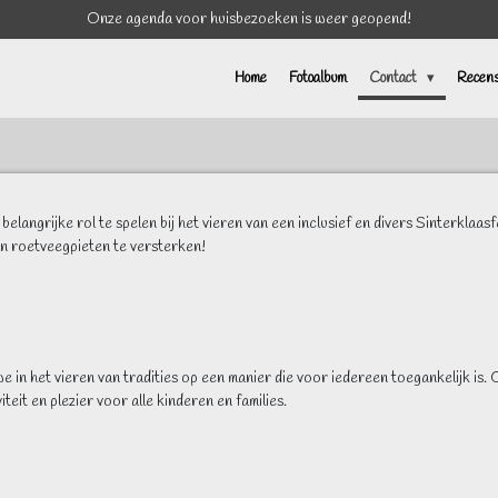
Onze agenda voor huisbezoeken is weer geopend!
Home
Fotoalbum
Contact
Recens
 belangrijke rol te spelen bij het vieren van een inclusief en divers Sinterklaas
an roetveegpieten te versterken!
in het vieren van tradities op een manier die voor iedereen toegankelijk is. 
teit en plezier voor alle kinderen en families.