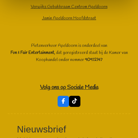
Verwijks Gebakkraam Centrum Apeldoorn
Jamin Apeldoorn Hoofdstraat
Pietenverhuur Apeldoorn is onderdeel van
Fun & Fair Entertainment
, dat geregistreerd staat bij de Kamer van
Koophandel onder nummer
90972147
Volg ons op Sociale Media
F
T
a
i
c
k
e
T
b
o
Nieuwsbrief
o
k
o
k