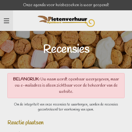
Onze agenda voor huisbezoeken is weer geopend!
Ga
direct
naar
de
hoofdinhoud
Recensies
BELANGRIJK:
Uw naam wordt openbaar weergegeven, maar
uw e-mailadres is alleen zichtbaar voor de beheerder van de
website.
Om de integriteit van onze recensies te waarborgen, worden de recensies
gecontroleerd ter voorkoming van spam.
Reactie plaatsen