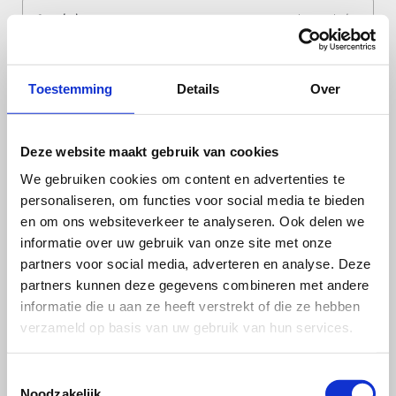
Annabel
3 jaar geleden
Super gedaan pieten
Was heel leuk gedaan
De kleinkinderen hebben genoten.
Toestemming
Details
Over
Carina
4 jaar geleden
Heel leuk, 2 pieten op bezoek.
Deze website maakt gebruik van cookies
Ons kleinkind heeft genoten, ook nog lang nadat ze weg waren
We gebruiken cookies om content en advertenties te
personaliseren, om functies voor social media te bieden
Rowena
4 jaar geleden
en om ons websiteverkeer te analyseren. Ook delen we
Vandaag na het eten 2 gezellige pieten thuis ontvangen.! Mijn
informatie over uw gebruik van onze site met onze
dochtertje was wel verlegen maar gelukkig vond ze het wel heel
partners voor social media, adverteren en analyse. Deze
erg leuk.! Dankjewel dat jullie er waren
partners kunnen deze gegevens combineren met andere
informatie die u aan ze heeft verstrekt of die ze hebben
Cobi
4 jaar geleden
verzameld op basis van uw gebruik van hun services.
Vandaag twee pieten op bezoek gehad was een geweldig
bezoek echt leuk. Mijn kleindochter vond het erg leuk.
Toestemmingsselectie
Noodzakelijk