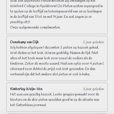
Wat een superleuke Pieten mochten wij ontvangen op het
Winford College in Apeldoorn! De Pieten wisten supergoed in
te spelen op de leeftijd en belevingswereld van on ze leerlingen
in de leeftijd van 11 tot en met 19 jaar. En wat zagen ze er
prachtig uit!!!
Onze welgemeende complimenten.
Denekamp van Dijk
2 jaar geleden
Wij hebben afgelopen 1 december 2 pieten op bezoek gehad.
Wat deden ze het leuk. Waren geduldig. Namen de tijd. Niet
alles uit het boek maar leuk voor zowel de ouders als de
kinderen. Zeker de moeite waard. Had een optie voor 4 pieten (
uiteraard voor dubbel de prijs) ook leuk gevonden. En dan
verbaasd zijn dat het andere stel pieten er ook is haha.
Kimberley Weijn-Vos
3 jaar geleden
Het was een gezellig bezoek. Leuke grapjes gemaakt voor de
kleuters en de drie pieten speelden goed in op de situatie nav
het Sinterklaas journaal.