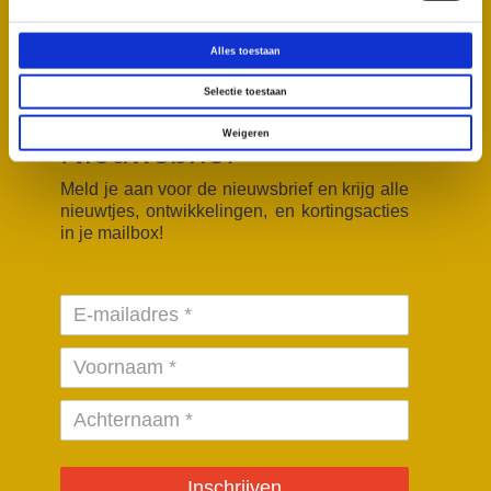
Volg ons op Sociale Media
Alles toestaan
F
T
a
i
c
k
Selectie toestaan
e
T
b
o
Weigeren
Nieuwsbrief
o
k
o
k
Meld je aan voor de nieuwsbrief en krijg alle
nieuwtjes, ontwikkelingen, en kortingsacties
in je mailbox!
Inschrijven