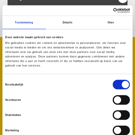
Benieuwd naar de mogelijkheden? Neem vrijblijvend contact met ons
op!
Toestemming
Details
Over
Deze website maakt gebruik van cookies
We gebruiken cookies om content en advertenties te personaliseren, om functies voor
Onze Trotse Partners
social media te bieden en om ons websiteverkeer te analyseren. Ook delen we
informatie over uw gebruik van onze site met onze partners voor social media,
Verwijks Gebakkraam Centrum Apeldoorn
adverteren en analyse. Deze partners kunnen deze gegevens combineren met andere
informatie die u aan ze heeft verstrekt of die ze hebben verzameld op basis van uw
gebruik van hun services.
Jamin Apeldoorn Hoofdstraat
Toestemmingsselectie
Noodzakelijk
Pietenverhuur Apeldoorn is onderdeel van
Voorkeuren
Fun & Fair Entertainment
, dat geregistreerd staat bij de Kamer van
Koophandel onder nummer
90972147
Statistieken
Marketing