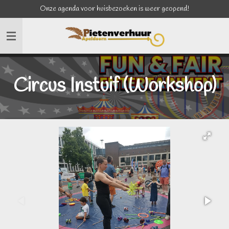
Onze agenda voor huisbezoeken is weer geopend!
Ga
direct
naar
de
hoofdinhoud
Circus Instuif (Workshop)