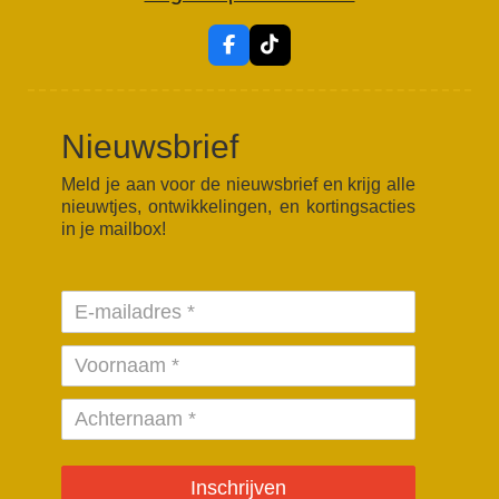
F
T
a
i
c
k
e
T
b
o
Nieuwsbrief
o
k
o
k
Meld je aan voor de nieuwsbrief en krijg alle
nieuwtjes, ontwikkelingen, en kortingsacties
in je mailbox!
Inschrijven