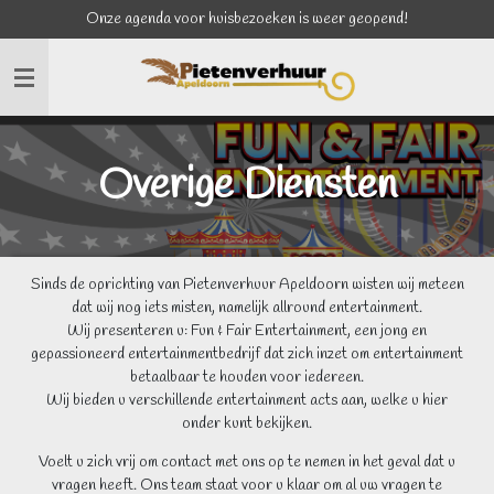
Onze agenda voor huisbezoeken is weer geopend!
Ga
direct
naar
de
hoofdinhoud
Overige Diensten
Sinds de oprichting van Pietenverhuur Apeldoorn wisten wij meteen
dat wij nog iets misten, namelijk allround entertainment.
Wij presenteren u: Fun & Fair Entertainment, een jong en
gepassioneerd entertainmentbedrijf dat zich inzet om entertainment
betaalbaar te houden voor iedereen.
Wij bieden u verschillende entertainment acts aan, welke u hier
onder kunt bekijken.
Voelt u zich vrij om contact met ons op te nemen in het geval dat u
vragen heeft. Ons team staat voor u klaar om al uw vragen te